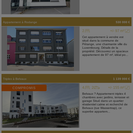
Appartement
à
Rodange
530 000 €
2
+/- 97 m²
Cet appartement à vendre est
situé dans la commune de
Pétange, une charmante ville du
Luxembourg. Détails de la
propriété: Découvrez un spacieux
appartement de 97 m², idéal po...
Triplex
à
Belvaux
1 139 000 €
4
2
+/- 155 m²
COMPROMIS
Belvaux ? Appartement triplex 4
chambres avec jardins, terrasse et
garage Situé dans un quartier
résidentiel calme et recherché de
Belvaux (rue Wassertrap), ce
superbe appartem...