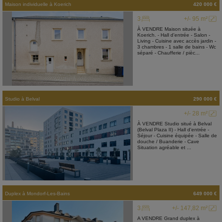
Maison individuelle
à
Koerich
420 000 €
3
+/- 95 m²
À VENDRE Maison située à
Koerich. - Hall d'entrée - Salon -
Living - Cuisine avec accès jardin -
3 chambres - 1 salle de bains - Wc
séparé - Chaufferie / pièc...
Studio
à
Belval
290 000 €
+/- 28 m²
À VENDRE Studio situé à Belval
(Belval Plaza II) - Hall d'entrée -
Séjour - Cuisine équipée - Salle de
douche / Buanderie - Cave
Situation agréable et ...
Duplex
à
Mondorf-Les-Bains
649 000 €
3
+/- 147,82 m²
A VENDRE Grand duplex à