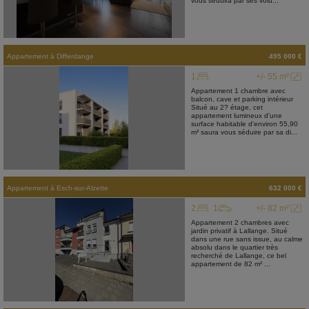
vous séduira par ses volu...
Appartement
à
Differdange
495 000 €
1
+/- 55 m²
Appartement 1 chambre avec
balcon, cave et parking intérieur
Situé au 2? étage, cet
appartement lumineux d'une
surface habitable d'environ 55,90
m² saura vous séduire par sa di...
Appartement
à
Esch-sur-Alzette
632 000 €
2
1
+/- 82 m²
Appartement 2 chambres avec
jardin privatif à Lallange. Situé
dans une rue sans issue, au calme
absolu dans le quartier très
recherché de Lallange, ce bel
appartement de 82 m² ...