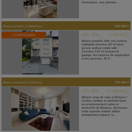
d'exception, une adresse...
Maison jumelée
à
Niederkorn
820 000 €
3
1
+/- 92 m²
COMPROMIS
Maison jumelée offre une surface
habitable d'environ 92 m² ainsi
qu'une surface totale utile
d'environ 120 m² incluant le
garage, les espaces de rangement
et les annexes. JS P...
Maison mitoyenne
à
Belvaux
797 000 €
3
3
+/- 140 m²
Maison coup de cœur à Belvaux /
Confort, lumière et sérénité Dans
un environnement calme et
recherché de Belvaux, découvrez
cette superbe maison alliant
parfaitement espace, lu...