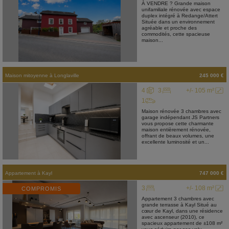
À VENDRE ? Grande maison
unifamiliale rénovée avec espace
duplex intégré à Redange/Attert
Située dans un environnement
agréable et proche des
commodités, cette spacieuse
maison...
Maison mitoyenne
à
Longlaville
245 000 €
4
3
+/- 105 m²
1
Maison rénovée 3 chambres avec
garage indépendant JS Partners
vous propose cette charmante
maison entièrement rénovée,
offrant de beaux volumes, une
excellente luminosité et un...
Appartement
à
Kayl
747 000 €
3
+/- 108 m²
COMPROMIS
Appartement 3 chambres avec
grande terrasse à Kayl Situé au
cœur de Kayl, dans une résidence
avec ascenseur (2010), ce
spacieux appartement de ±108 m²