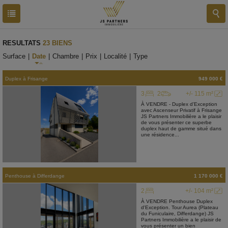
RESULTATS
23 BIENS
Surface
|
Date
|
Chambre
|
Prix
|
Localité
|
Type
Duplex
à
Frisange
949 000 €
3
2
+/- 115 m²
À VENDRE - Duplex d'Exception
avec Ascenseur Privatif à Frisange
JS Partners Immobilière a le plaisir
de vous présenter ce superbe
duplex haut de gamme situé dans
une résidence...
Penthouse
à
Differdange
1 170 000 €
2
+/- 104 m²
À VENDRE Penthouse Duplex
d'Exception. Tour Aurea (Plateau
du Funiculaire, Differdange) JS
Partners Immobilière a le plaisir de
vous présenter un bien