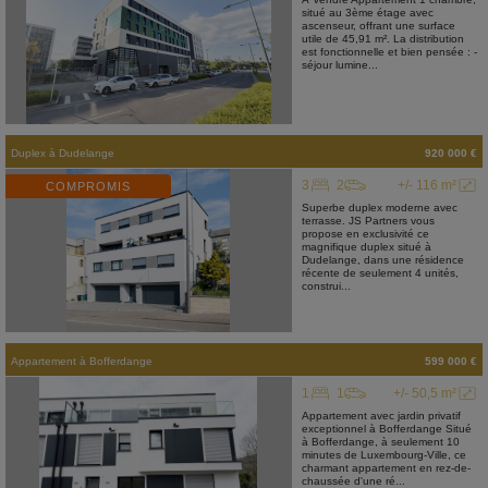
situé au 3ème étage avec
ascenseur, offrant une surface
utile de 45,91 m². La distribution
est fonctionnelle et bien pensée : -
séjour lumine...
Duplex
à
Dudelange
920 000 €
3
2
+/- 116 m²
COMPROMIS
Superbe duplex moderne avec
terrasse. JS Partners vous
propose en exclusivité ce
magnifique duplex situé à
Dudelange, dans une résidence
récente de seulement 4 unités,
construi...
Appartement
à
Bofferdange
599 000 €
1
1
+/- 50,5 m²
Appartement avec jardin privatif
exceptionnel à Bofferdange Situé
à Bofferdange, à seulement 10
minutes de Luxembourg-Ville, ce
charmant appartement en rez-de-
chaussée d'une ré...