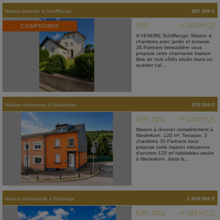
Maison jumelée
à
Schifflange
487 000 €
4
+/- 100 m²
COMPROMIS
A VENDRE Schifflange: Maison 4
chambres avec jardin et terrasse
JS Partners Immobilière vous
propose cette charmante maison
libre de trois côtés située dans un
quartier cal...
Maison mitoyenne
à
Niederkorn
370 000 €
3
1
+/- 120 m²
Maison à rénover complètement à
Niederkorn. 120 m², Terrasse, 3
chambres JS Partners vous
propose cette maison mitoyenne
d'environ 120 m² habitables située
à Niederkorn, dans la...
Maison individuelle
à
Redange
1 600 000 €
5
7
+/- 325 m²