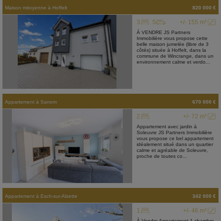
Maison mitoyenne
à
Hoffelt
820 000 €
3
5
+/- 155 m²
À VENDRE JS Partners
Immobilière vous propose cette
belle maison jumelée (libre de 3
côtés) située à Hoffelt, dans la
commune de Wincrange, dans un
environnement calme et verdo...
Appartement
à
Sanem
670 000 €
2
+/- 72 m²
Appartement avec jardin à
Soleuvre JS Partners Immobilière
vous propose ce bel appartement
idéalement situé dans un quartier
calme et agréable de Soleuvre,
proche de toutes co...
Appartement
à
Esch-sur-Alzette
342 000 €
1
+/- 46 m²
À Vendre Appartement 1 chambre,