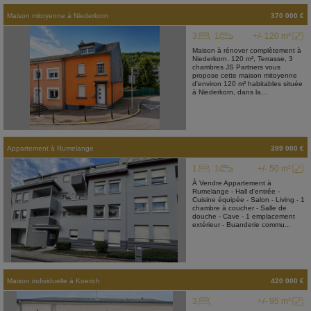
Maison mitoyenne
à
Niederkorn
370 000 €
3
1
+/- 120 m²
Maison à rénover complètement à
Niederkorn. 120 m², Terrasse, 3
chambres JS Partners vous
propose cette maison mitoyenne
d'environ 120 m² habitables située
à Niederkorn, dans la...
Appartement
à
Rumelange
399 000 €
1
1
+/- 50 m²
À Vendre Appartement à
Rumelange - Hall d'entrée -
Cuisine équipée - Salon - Living - 1
chambre à coucher - Salle de
douche - Cave - 1 emplacement
extérieur - Buanderie commu...
Maison individuelle
à
Koerich
420 000 €
3
+/- 95 m²