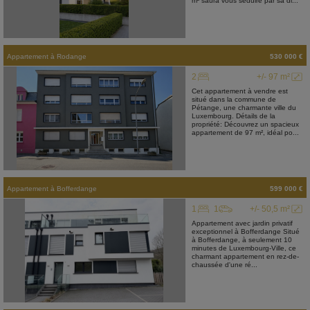
m² saura vous séduire par sa di...
Appartement
à
Rodange
530 000 €
2
+/- 97 m²
Cet appartement à vendre est
situé dans la commune de
Pétange, une charmante ville du
Luxembourg. Détails de la
propriété: Découvrez un spacieux
appartement de 97 m², idéal po...
Appartement
à
Bofferdange
599 000 €
1
1
+/- 50,5 m²
Appartement avec jardin privatif
exceptionnel à Bofferdange Situé
à Bofferdange, à seulement 10
minutes de Luxembourg-Ville, ce
charmant appartement en rez-de-
chaussée d'une ré...