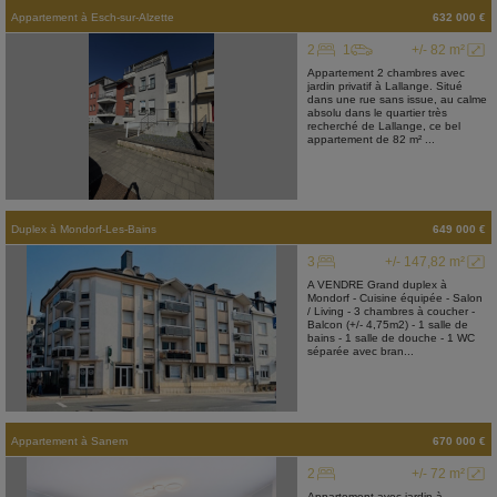
Appartement
à
Esch-sur-Alzette
632 000 €
2
1
+/- 82 m²
Appartement 2 chambres avec
jardin privatif à Lallange. Situé
dans une rue sans issue, au calme
absolu dans le quartier très
recherché de Lallange, ce bel
appartement de 82 m² ...
Duplex
à
Mondorf-Les-Bains
649 000 €
3
+/- 147,82 m²
A VENDRE Grand duplex à
Mondorf - Cuisine équipée - Salon
/ Living - 3 chambres à coucher -
Balcon (+/- 4,75m2) - 1 salle de
bains - 1 salle de douche - 1 WC
séparée avec bran...
Appartement
à
Sanem
670 000 €
2
+/- 72 m²
Appartement avec jardin à