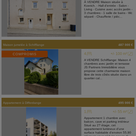
À VENDRE Maison située à
Koerich. - Hall d'entrée - Salon -
Living - Cuisine avec accès jardin -
3 chambres - 1 salle de bains - Wc
séparé - Chaufferie / pièc...
Maison jumelée
à
Schifflange
487 000 €
4
+/- 100 m²
COMPROMIS
A VENDRE Schifflange: Maison 4
chambres avec jardin et terrasse
JS Partners Immobilière vous
propose cette charmante maison
libre de trois côtés située dans un
quartier cal...
Appartement
à
Differdange
495 000 €
1
+/- 55 m²
Appartement 1 chambre avec
balcon, cave et parking intérieur
Situé au 2? étage, cet
appartement lumineux d'une
surface habitable d'environ 55,90