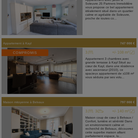
Soleuvre JS Partners Immobilière
vous propose ce bel appartement
idéalement situé dans un quartier
calme et agréable de Soleuvre,
proche de toutes co...
Appartement
à
Kayl
747 000 €
3
+/- 108 m²
COMPROMIS
Appartement 3 chambres avec
grande terrasse à Kayl Situé au
cœur de Kayl, dans une résidence
avec ascenseur (2010), ce
spacieux appartement de ±108 m²
vous séduira par ses volu...
Maison mitoyenne
à
Belvaux
797 000 €
3
3
+/- 140 m²
Maison coup de cœur à Belvaux /
Confort, lumière et sérénité Dans
un environnement calme et
recherché de Belvaux, découvrez
cette superbe maison alliant
parfaitement espace, lu...