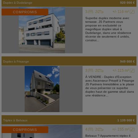
Duplex
à
Dudelange
920 000 €
3
2
+/- 116 m²
COMPROMIS
Superbe duplex moderne avec
terrasse. JS Partners vous
propose en exclusivité ce
magnifique duplex situé à
Dudelange, dans une résidence
récente de seulement 4 unités,
construi...
Duplex
à
Frisange
949 000 €
3
2
+/- 115 m²
À VENDRE - Duplex d'Exception
avec Ascenseur Privatif à Frisange
JS Partners Immobilière a le plaisir
de vous présenter ce superbe
duplex haut de gamme situé dans
une résidence...
Triplex
à
Belvaux
1 139 000 €
4
2
+/- 155 m²
COMPROMIS
Belvaux ? Appartement triplex 4