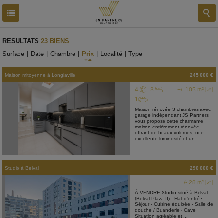
RESULTATS
23 BIENS
Surface
|
Date
|
Chambre
|
Prix
|
Localité
|
Type
Maison mitoyenne
à
Longlaville
245 000 €
4
3
+/- 105 m²
1
Maison rénovée 3 chambres avec
garage indépendant JS Partners
vous propose cette charmante
maison entièrement rénovée,
offrant de beaux volumes, une
excellente luminosité et un...
Studio
à
Belval
290 000 €
+/- 28 m²
À VENDRE Studio situé à Belval
(Belval Plaza II) - Hall d'entrée -
Séjour - Cuisine équipée - Salle de
douche / Buanderie - Cave
Situation agréable et ...