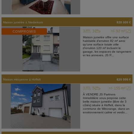
Maison jumelée
à
Niederkorn
820 000 €
3
1
+/- 92 m²
COMPROMIS
Maison jumelée offre une surface
habitable d'environ 92 m² ainsi
qu'une surface totale utile
d'environ 120 m² incluant le
garage, les espaces de rangement
et les annexes. JS P...
Maison mitoyenne
à
Hoffelt
820 000 €
3
5
+/- 155 m²
À VENDRE JS Partners
Immobilière vous propose cette
belle maison jumelée (libre de 3
côtés) située à Hoffelt, dans la
commune de Wincrange, dans un
environnement calme et verdo...