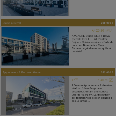
Studio
à
Belval
299 000 €
+/- 25,86 m²
A VENDRE Studio situé à Belval
(Belval Plaza II) - Hall d'entrée -
Séjour - Cuisine équipée - Salle de
douche / Buanderie - Cave
Situation agréable et tranquille À
proximité...
Appartement
à
Esch-sur-Alzette
342 000 €
1
+/- 46 m²
À Vendre Appartement 1 chambre,
situé au 3ème étage avec
ascenseur, offrant une surface
utile de 45,91 m². La distribution
est fonctionnelle et bien pensée : -
séjour lumine...