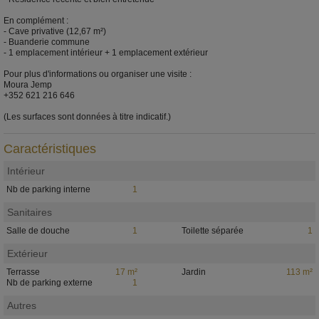
En complément :
- Cave privative (12,67 m²)
- Buanderie commune
- 1 emplacement intérieur + 1 emplacement extérieur
Pour plus d'informations ou organiser une visite :
Moura Jemp
+352 621 216 646
(Les surfaces sont données à titre indicatif.)
Caractéristiques
Intérieur
Nb de parking interne
1
Sanitaires
Salle de douche
1
Toilette séparée
1
Extérieur
Terrasse
17 m²
Jardin
113 m²
Nb de parking externe
1
Autres