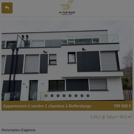
Appartement
à vendre
1 chambre à
Bofferdange
599 000 €
2
1
1
1
+/- 50,5 m
Honoraires d'agence