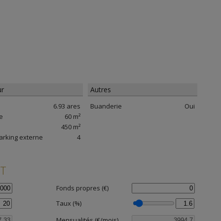
ur
Autres
6.93 ares
Buanderie
Oui
e
60 m²
450 m²
arking externe
4
NT
Fonds propres (€)
Taux (%)
Mensualités (€/mois)