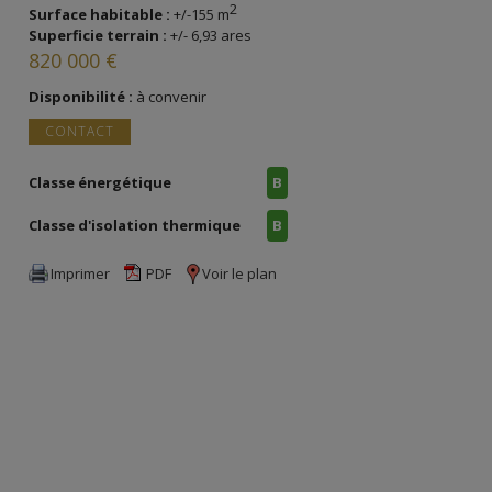
2
Surface habitable :
+/-155 m
Superficie terrain :
+/- 6,93 ares
820 000 €
Disponibilité :
à convenir
CONTACT
Classe énergétique
B
Classe d'isolation thermique
B
Imprimer
PDF
Voir le plan