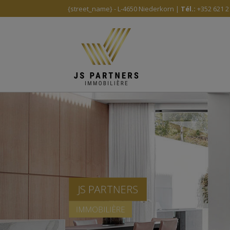
{street_name} - L-4650 Niederkorn |
Tél.:
+352 621 2
JS PARTNERS
IMMOBILIÈRE