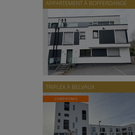
APPARTEMENT À
BOFFERDANGE
TRIPLEX À
BELVAUX
COMPROMIS