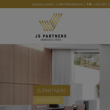
{street_name} - L-4650 Niederkorn |
Tél.:
+352 621 2
JS PARTNERS
IMMOBILIÈRE