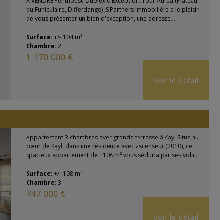
À VENDRE Penthouse Duplex d'Exception. Tour Aurea (Plateau
du Funiculaire, Differdange) JS Partners Immobilière a le plaisir
de vous présenter un bien d'exception, une adresse...
Surface:
+/- 104 m²
Chambre:
2
1 170 000 €
Voir le détail
Appartement 3 chambres avec grande terrasse à Kayl Situé au
cœur de Kayl, dans une résidence avec ascenseur (2010), ce
spacieux appartement de ±108 m² vous séduira par ses volu...
Surface:
+/- 108 m²
Chambre:
3
747 000 €
Voir le détail