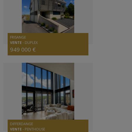
FRISANGE
VENTE
-
DUPLEX
949 000 €
DIFFERDANGE
VENTE
-
PENTHOUSE