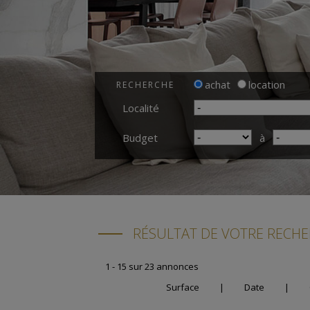
achat
location
RECHERCHE
Localité
Budget
à
RÉSULTAT DE VOTRE RECH
1 - 15 sur 23 annonces
Surface
|
Date
|