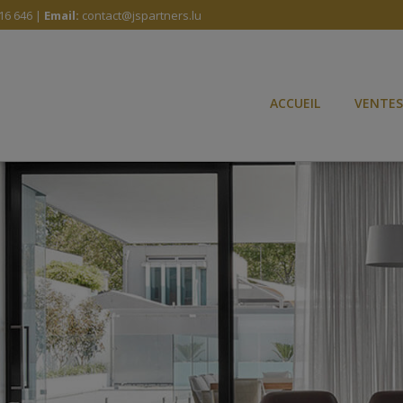
16 646 |
Email:
contact@jspartners.lu
ACCUEIL
VENTES