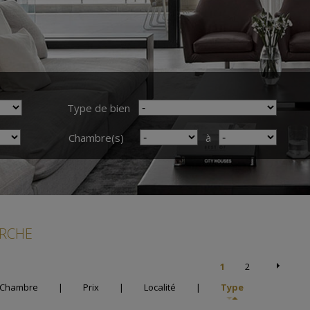
Type de bien
Chambre(s)
à
ERCHE
1
2
Chambre
|
Prix
|
Localité
|
Type