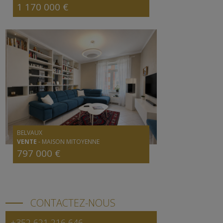
1 170 000 €
BELVAUX
VENTE
-
MAISON MITOYENNE
797 000 €
CONTACTEZ-NOUS
+352 621 216 646