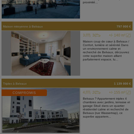
proximité...
Maison mitoyenne
à
Belvaux
797 000 €
3
3
+/- 140 m²
Maison coup de cœur à Belvaux /
Confort, lumière et sérénité Dans
un environnement calme et
recherché de Belvaux, découvrez
cette superbe maison alliant
parfaitement espace, lu...
Triplex
à
Belvaux
1 139 000 €
4
2
+/- 155 m²
COMPROMIS
Belvaux ? Appartement triplex 4
chambres avec jardins, terrasse et
garage Situé dans un quartier
résidentiel calme et recherché de
Belvaux (rue Wassertrap), ce
superbe appartem...