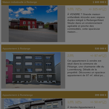
Maison individuelle
à
Redange
1 600 000 €
5
7
+/- 325 m²
À VENDRE ? Grande maison
unifamiliale rénovée avec espace
duplex intégré à Redange/Attert
Située dans un environnement
agréable et proche des
commodités, cette spacieuse
maison...
Appartement
à
Rodange
530 000 €
2
+/- 97 m²
Cet appartement à vendre est
situé dans la commune de
Pétange, une charmante ville du
Luxembourg. Détails de la
propriété: Découvrez un spacieux
appartement de 97 m², idéal po...
Appartement
à
Rumelange
399 000 €
1
1
+/- 50 m²
À Vendre Appartement à