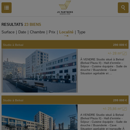
RESULTATS
23 BIENS
Surface
|
Date
|
Chambre
|
Prix
|
Localité
|
Type
Studio
à
Belval
290 000 €
+/- 28 m²
À VENDRE Studio situé à Belval
(Belval Plaza II) - Hall d'entrée -
Séjour - Cuisine équipée - Salle de
douche / Buanderie - Cave
Situation agréable et ...
Studio
à
Belval
299 000 €
+/- 25,86 m²
A VENDRE Studio situé à Belval
(Belval Plaza II) - Hall d'entrée -
Séjour - Cuisine équipée - Salle de
douche / Buanderie - Cave
Situation agréable et tranquille À