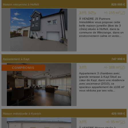
Maison mitoyenne
à
Hoffelt
820 000 €
3
5
+/- 155 m²
À VENDRE JS Partners
Immobilière vous propose cette
belle maison jumelée (libre de 3
côtés) située à Hoffelt, dans la
commune de Wincrange, dans un
environnement calme et verdo...
Appartement
à
Kayl
747 000 €
3
+/- 108 m²
COMPROMIS
Appartement 3 chambres avec
grande terrasse à Kayl Situé au
cœur de Kayl, dans une résidence
avec ascenseur (2010), ce
spacieux appartement de ±108 m²
vous séduira par ses volu...
Maison individuelle
à
Koerich
420 000 €
3
+/- 95 m²
À VENDRE Maison située à