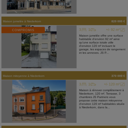
Maison jumelée
à
Niederkorn
820 000 €
3
1
+/- 92 m²
COMPROMIS
Maison jumelée offre une surface
habitable d'environ 92 m² ainsi
qu'une surface totale utile
d'environ 120 m² incluant le
garage, les espaces de rangement
et les annexes. JS P...
Maison mitoyenne
à
Niederkorn
370 000 €
3
1
+/- 120 m²
Maison à rénover complètement à
Niederkorn. 120 m², Terrasse, 3
chambres JS Partners vous
propose cette maison mitoyenne
d'environ 120 m² habitables située
à Niederkorn, dans la...