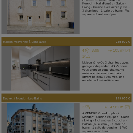
Koerich. - Hall d'entrée - Salon -
Living - Cuisine avec accès jardin -
3 chambres - 1 salle de bains - Wc
séparé - Chaufferie / pièc...
Maison mitoyenne
à
Longlaville
245 000 €
4
3
+/- 105 m²
1
Maison rénovée 3 chambres avec
garage indépendant JS Partners
vous propose cette charmante
maison entièrement rénovée,
offrant de beaux volumes, une
excellente luminosité et un...
Duplex
à
Mondorf-Les-Bains
649 000 €
3
+/- 147,82 m²
A VENDRE Grand duplex à
Mondorf - Cuisine équipée - Salon
/ Living - 3 chambres à coucher -
Balcon (+/- 4,75m2) - 1 salle de
bains - 1 salle de douche - 1 WC
séparée avec bran...