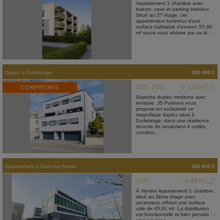
Appartement 1 chambre avec
balcon, cave et parking intérieur
Situé au 2? étage, cet
appartement lumineux d'une
surface habitable d'environ 55,90
m² saura vous séduire par sa di...
Duplex
à
Dudelange
920 000 €
3
2
+/- 116 m²
COMPROMIS
Superbe duplex moderne avec
terrasse. JS Partners vous
propose en exclusivité ce
magnifique duplex situé à
Dudelange, dans une résidence
récente de seulement 4 unités,
construi...
Appartement
à
Esch-sur-Alzette
342 000 €
1
+/- 46 m²
À Vendre Appartement 1 chambre,
situé au 3ème étage avec
ascenseur, offrant une surface
utile de 45,91 m². La distribution
est fonctionnelle et bien pensée : -