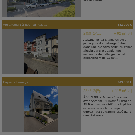
séjour lumine...
Appartement
à
Esch-sur-Alzette
632 000 €
2
1
+/- 82 m²
Appartement 2 chambres avec
jardin privatif à Lallange. Situé
dans une rue sans issue, au calme
absolu dans le quartier très
recherché de Lallange, ce bel
appartement de 82 m² ...
Duplex
à
Frisange
949 000 €
3
2
+/- 115 m²
À VENDRE - Duplex d'Exception
avec Ascenseur Privatif à Frisange
JS Partners Immobilière a le plaisir
de vous présenter ce superbe
duplex haut de gamme situé dans
une résidence...