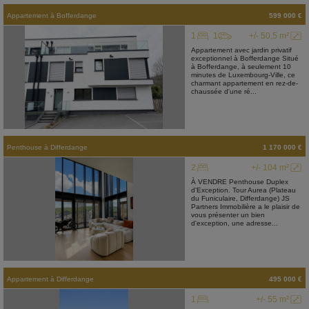
Appartement
à
Bofferdange
599 000 €
1
1
+/- 50,5 m²
Appartement avec jardin privatif
exceptionnel à Bofferdange Situé
à Bofferdange, à seulement 10
minutes de Luxembourg-Ville, ce
charmant appartement en rez-de-
chaussée d'une ré...
Penthouse
à
Differdange
1 170 000 €
2
+/- 104 m²
À VENDRE Penthouse Duplex
d'Exception. Tour Aurea (Plateau
du Funiculaire, Differdange) JS
Partners Immobilière a le plaisir de
vous présenter un bien
d'exception, une adresse...
Appartement
à
Differdange
495 000 €
1
+/- 55 m²