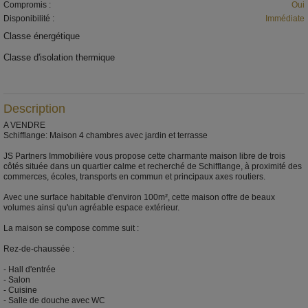
Compromis :
Oui
Disponibilité :
Immédiate
Classe énergétique
IP
Classe d'isolation thermique
IP
Description
A VENDRE
Schifflange: Maison 4 chambres avec jardin et terrasse
JS Partners Immobilière vous propose cette charmante maison libre de trois
côtés située dans un quartier calme et recherché de Schifflange, à proximité des
commerces, écoles, transports en commun et principaux axes routiers.
Avec une surface habitable d'environ 100m², cette maison offre de beaux
volumes ainsi qu'un agréable espace extérieur.
La maison se compose comme suit :
Rez-de-chaussée :
- Hall d'entrée
- Salon
- Cuisine
- Salle de douche avec WC