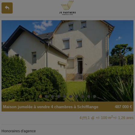
Maison jumelée
à vendre
4 chambres à
Schifflange
487 000 €
2
4
1
+/- 100 m
+/- 1,26 ares
Honoraires d'agence