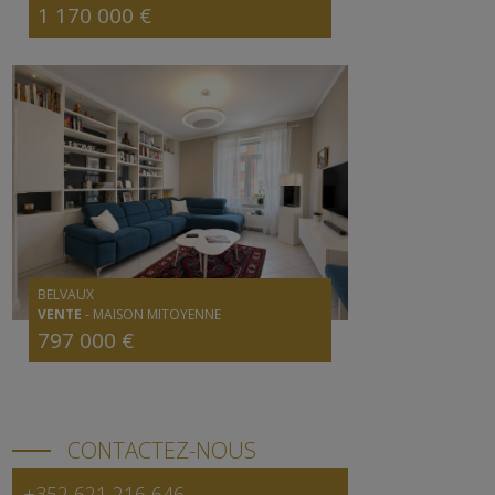
1 170 000 €
BELVAUX
VENTE
-
MAISON MITOYENNE
797 000 €
CONTACTEZ-NOUS
+352 621 216 646