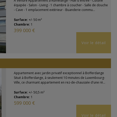
À Vendre Appartement à Rumelange - Hall d'entrée - Cuisine
équipée - Salon - Living - 1 chambre à coucher - Salle de douche
- Cave - 1 emplacement extérieur - Buanderie commu...
Surface:
+/- 50 m²
Chambre:
1
399 000 €
Voir le détail
Appartement avec jardin privatif exceptionnel à Bofferdange
Situé à Bofferdange, à seulement 10 minutes de Luxembourg-
Ville, ce charmant appartement en rez-de-chaussée d'une ré...
Surface:
+/- 50,5 m²
Chambre:
1
599 000 €
Voir le détail