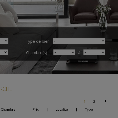
Type de bien
Chambre(s)
à
ERCHE
1
2
Chambre
|
Prix
|
Localité
|
Type