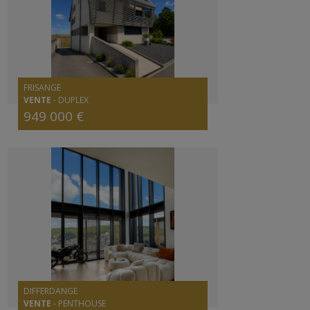
FRISANGE
VENTE
-
DUPLEX
949 000 €
DIFFERDANGE
VENTE
-
PENTHOUSE