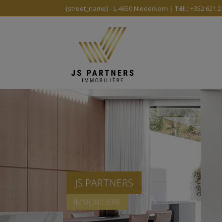
{street_name} - L-4650 Niederkorn |
Tél.:
+352 621 2
JS PARTNERS
IMMOBILIÈRE