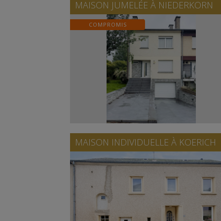
MAISON JUMELÉE À
NIEDERKORN
COMPROMIS
MAISON INDIVIDUELLE À
KOERICH