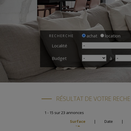
achat
location
RECHERCHE
Localité
Budget
à
RÉSULTAT DE VOTRE RECH
1 - 15 sur 23 annonces
Surface
|
Date
|