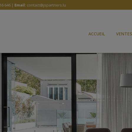
16 646 |
Email:
contact@jspartners.lu
ACCUEIL
VENTES