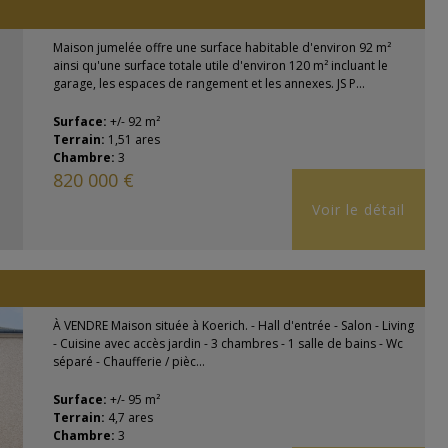
Maison jumelée offre une surface habitable d'environ 92 m²
ainsi qu'une surface totale utile d'environ 120 m² incluant le
garage, les espaces de rangement et les annexes. JS P...
Surface:
+/- 92 m²
Terrain:
1,51 ares
Chambre:
3
820 000 €
Voir le détail
À VENDRE Maison située à Koerich. - Hall d'entrée - Salon - Living
- Cuisine avec accès jardin - 3 chambres - 1 salle de bains - Wc
séparé - Chaufferie / pièc...
Surface:
+/- 95 m²
Terrain:
4,7 ares
Chambre:
3