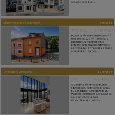
séparée avec bran...
Maison mitoyenne
à
Niederkorn
370 000 €
3
1
+/- 120 m²
Maison à rénover complètement à
Niederkorn. 120 m², Terrasse, 3
chambres JS Partners vous
propose cette maison mitoyenne
d'environ 120 m² habitables située
à Niederkorn, dans la...
Penthouse
à
Differdange
1 170 000 €
2
+/- 104 m²
À VENDRE Penthouse Duplex
d'Exception. Tour Aurea (Plateau
du Funiculaire, Differdange) JS
Partners Immobilière a le plaisir de
vous présenter un bien
d'exception, une adresse...