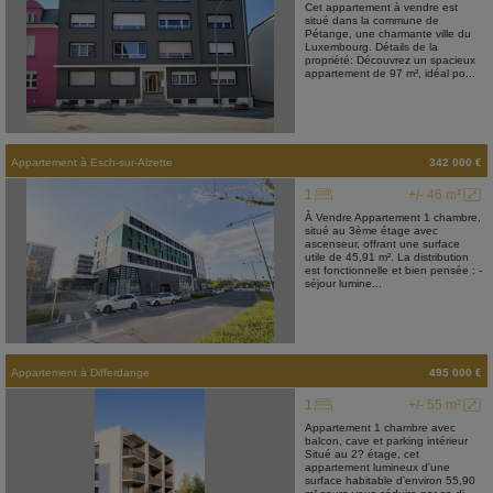
Cet appartement à vendre est
situé dans la commune de
Pétange, une charmante ville du
Luxembourg. Détails de la
propriété: Découvrez un spacieux
appartement de 97 m², idéal po...
Appartement
à
Esch-sur-Alzette
342 000 €
1
+/- 46 m²
À Vendre Appartement 1 chambre,
situé au 3ème étage avec
ascenseur, offrant une surface
utile de 45,91 m². La distribution
est fonctionnelle et bien pensée : -
séjour lumine...
Appartement
à
Differdange
495 000 €
1
+/- 55 m²
Appartement 1 chambre avec
balcon, cave et parking intérieur
Situé au 2? étage, cet
appartement lumineux d'une
surface habitable d'environ 55,90