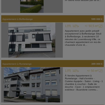
m² saura vous séduire par sa di...
Appartement
à
Bofferdange
599 000 €
1
1
+/- 50,5 m²
Appartement avec jardin privatif
exceptionnel à Bofferdange Situé
à Bofferdange, à seulement 10
minutes de Luxembourg-Ville, ce
charmant appartement en rez-de-
chaussée d'une ré...
Appartement
à
Rumelange
399 000 €
1
1
+/- 50 m²
À Vendre Appartement à
Rumelange - Hall d'entrée -
Cuisine équipée - Salon - Living - 1
chambre à coucher - Salle de
douche - Cave - 1 emplacement
extérieur - Buanderie commu...