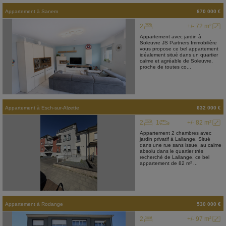
Appartement
à
Sanem
670 000 €
2
+/- 72 m²
Appartement avec jardin à
Soleuvre JS Partners Immobilière
vous propose ce bel appartement
idéalement situé dans un quartier
calme et agréable de Soleuvre,
proche de toutes co...
Appartement
à
Esch-sur-Alzette
632 000 €
2
1
+/- 82 m²
Appartement 2 chambres avec
jardin privatif à Lallange. Situé
dans une rue sans issue, au calme
absolu dans le quartier très
recherché de Lallange, ce bel
appartement de 82 m² ...
Appartement
à
Rodange
530 000 €
2
+/- 97 m²