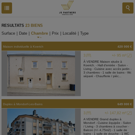
RESULTATS
23 BIENS
Surface
|
Date
|
Chambre
|
Prix
|
Localité
|
Type
Maison individuelle
à
Koerich
420 000 €
3
+/- 95 m²
À VENDRE Maison située à
Koerich. - Hall d'entrée - Salon -
Living - Cuisine avec accès jardin -
3 chambres - 1 salle de bains - Wc
séparé - Chaufferie / pièc...
Duplex
à
Mondorf-Les-Bains
649 000 €
3
+/- 147,82 m²
A VENDRE Grand duplex à
Mondorf - Cuisine équipée - Salon
/ Living - 3 chambres à coucher -
Balcon (+/- 4,75m2) - 1 salle de
bains - 1 salle de douche - 1 WC