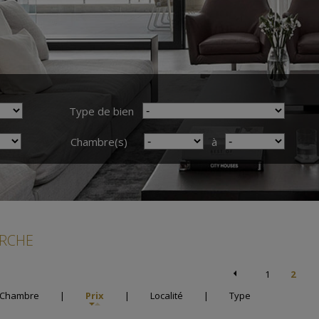
Type de bien
Chambre(s)
à
ERCHE
1
2
Chambre
|
Prix
|
Localité
|
Type