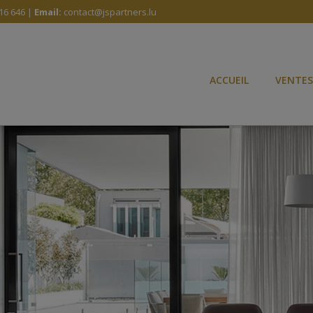
16 646 |
Email:
contact@jspartners.lu
ACCUEIL
VENTES