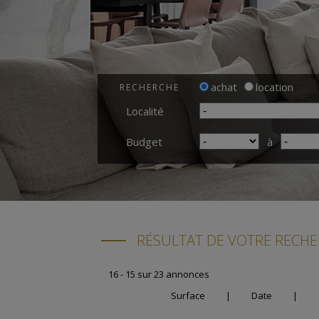
achat
location
RECHERCHE
Localité
Budget
à
RÉSULTAT DE VOTRE RECH
16 - 15 sur 23 annonces
Surface
|
Date
|