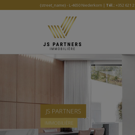
{street_name} - L-4650 Niederkorn |
Tél.:
+352 621 2
JS PARTNERS
IMMOBILIÈRE