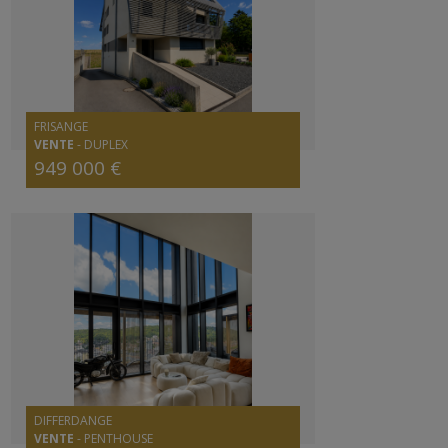
FRISANGE
VENTE
-
DUPLEX
949 000 €
DIFFERDANGE
VENTE
-
PENTHOUSE