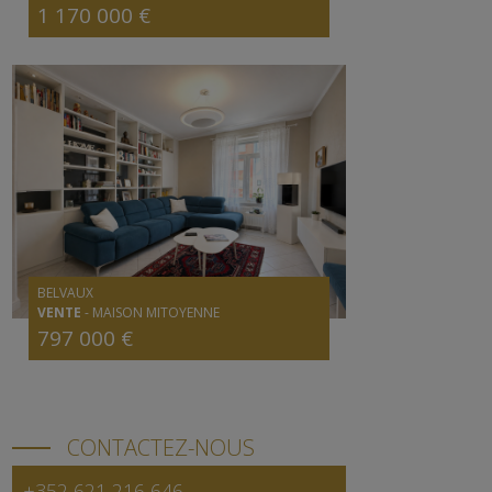
1 170 000 €
BELVAUX
VENTE
-
MAISON MITOYENNE
797 000 €
CONTACTEZ-NOUS
+352 621 216 646