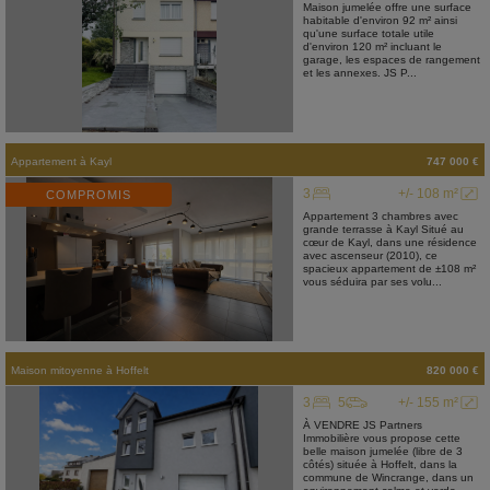
Maison jumelée offre une surface
habitable d'environ 92 m² ainsi
qu'une surface totale utile
d'environ 120 m² incluant le
garage, les espaces de rangement
et les annexes. JS P...
Appartement
à
Kayl
747 000 €
3
+/- 108 m²
COMPROMIS
Appartement 3 chambres avec
grande terrasse à Kayl Situé au
cœur de Kayl, dans une résidence
avec ascenseur (2010), ce
spacieux appartement de ±108 m²
vous séduira par ses volu...
Maison mitoyenne
à
Hoffelt
820 000 €
3
5
+/- 155 m²
À VENDRE JS Partners
Immobilière vous propose cette
belle maison jumelée (libre de 3
côtés) située à Hoffelt, dans la
commune de Wincrange, dans un