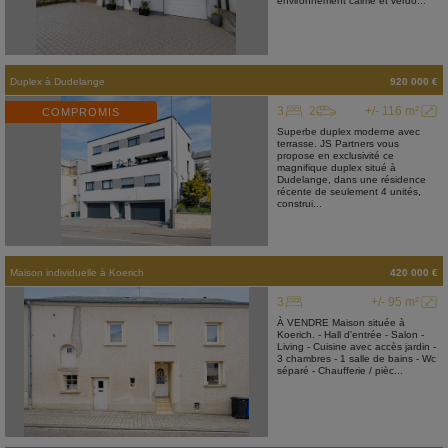
environnement calme et verdo...
Duplex
à
Dudelange
920 000 €
3
2
+/- 116 m²
COMPROMIS
Superbe duplex moderne avec
terrasse. JS Partners vous
propose en exclusivité ce
magnifique duplex situé à
Dudelange, dans une résidence
récente de seulement 4 unités,
construi...
Maison individuelle
à
Koerich
420 000 €
3
+/- 95 m²
À VENDRE Maison située à
Koerich. - Hall d'entrée - Salon -
Living - Cuisine avec accès jardin -
3 chambres - 1 salle de bains - Wc
séparé - Chaufferie / pièc...