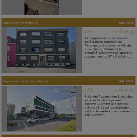
Appartement
à
Rodange
530 000 €
2
+/- 97 m²
Cet appartement à vendre est
situé dans la commune de
Pétange, une charmante ville du
Luxembourg. Détails de la
propriété: Découvrez un spacieux
appartement de 97 m², idéal po...
Appartement
à
Esch-sur-Alzette
342 000 €
1
+/- 46 m²
À Vendre Appartement 1 chambre,
situé au 3ème étage avec
ascenseur, offrant une surface
utile de 45,91 m². La distribution
est fonctionnelle et bien pensée : -
séjour lumine...