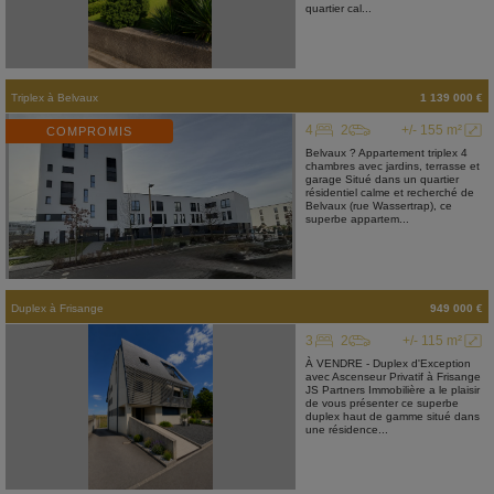
quartier cal...
Triplex
à
Belvaux
1 139 000 €
4
2
+/- 155 m²
COMPROMIS
Belvaux ? Appartement triplex 4
chambres avec jardins, terrasse et
garage Situé dans un quartier
résidentiel calme et recherché de
Belvaux (rue Wassertrap), ce
superbe appartem...
Duplex
à
Frisange
949 000 €
3
2
+/- 115 m²
À VENDRE - Duplex d'Exception
avec Ascenseur Privatif à Frisange
JS Partners Immobilière a le plaisir
de vous présenter ce superbe
duplex haut de gamme situé dans
une résidence...