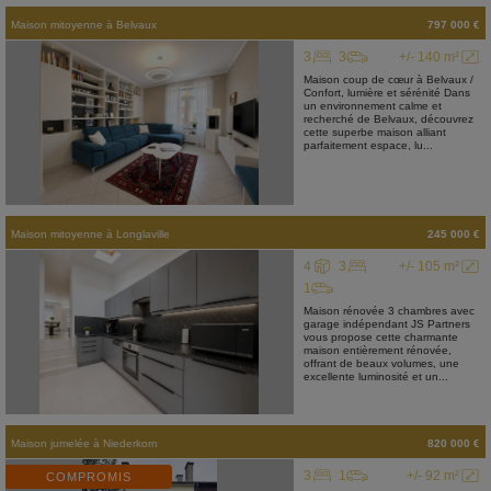
Maison mitoyenne
à
Belvaux
797 000 €
3
3
+/- 140 m²
Maison coup de cœur à Belvaux /
Confort, lumière et sérénité Dans
un environnement calme et
recherché de Belvaux, découvrez
cette superbe maison alliant
parfaitement espace, lu...
Maison mitoyenne
à
Longlaville
245 000 €
4
3
+/- 105 m²
1
Maison rénovée 3 chambres avec
garage indépendant JS Partners
vous propose cette charmante
maison entièrement rénovée,
offrant de beaux volumes, une
excellente luminosité et un...
Maison jumelée
à
Niederkorn
820 000 €
3
1
+/- 92 m²
COMPROMIS