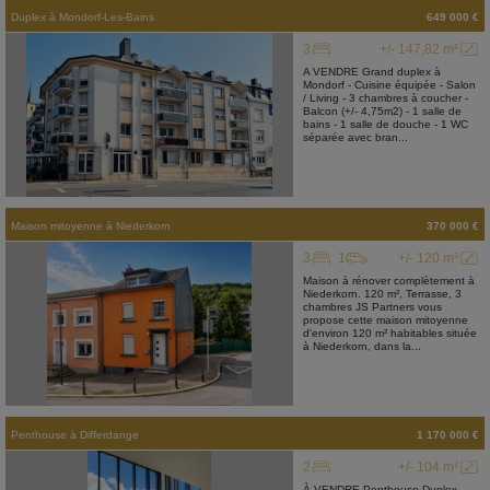
Duplex
à
Mondorf-Les-Bains
649 000 €
3
+/- 147,82 m²
A VENDRE Grand duplex à
Mondorf - Cuisine équipée - Salon
/ Living - 3 chambres à coucher -
Balcon (+/- 4,75m2) - 1 salle de
bains - 1 salle de douche - 1 WC
séparée avec bran...
Maison mitoyenne
à
Niederkorn
370 000 €
3
1
+/- 120 m²
Maison à rénover complètement à
Niederkorn. 120 m², Terrasse, 3
chambres JS Partners vous
propose cette maison mitoyenne
d'environ 120 m² habitables située
à Niederkorn, dans la...
Penthouse
à
Differdange
1 170 000 €
2
+/- 104 m²
À VENDRE Penthouse Duplex