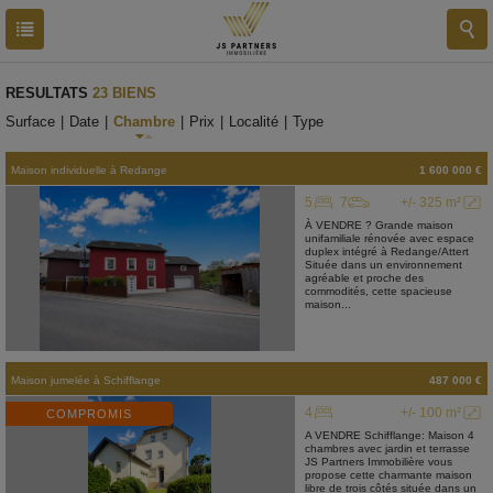
RESULTATS
23 BIENS
Surface
|
Date
|
Chambre
|
Prix
|
Localité
|
Type
Maison individuelle
à
Redange
1 600 000 €
5
7
+/- 325 m²
À VENDRE ? Grande maison
unifamiliale rénovée avec espace
duplex intégré à Redange/Attert
Située dans un environnement
agréable et proche des
commodités, cette spacieuse
maison...
Maison jumelée
à
Schifflange
487 000 €
4
+/- 100 m²
COMPROMIS
A VENDRE Schifflange: Maison 4
chambres avec jardin et terrasse
JS Partners Immobilière vous
propose cette charmante maison
libre de trois côtés située dans un