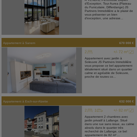
d'Exception. Tour Aurea (Plateau
du Funiculaire, Differdange) JS
Partners Immobilière a le plaisir de
vous présenter un bien
d'exception, une adresse...
Appartement
à
Sanem
670 000 €
2
+/- 72 m²
Appartement avec jardin à
Soleuvre JS Partners Immobilière
vous propose ce bel appartement
idéalement situé dans un quartier
calme et agréable de Soleuvre,
proche de toutes co...
Appartement
à
Esch-sur-Alzette
632 000 €
2
1
+/- 82 m²
Appartement 2 chambres avec
jardin privatif à Lallange. Situé
dans une rue sans issue, au calme
absolu dans le quartier très
recherché de Lallange, ce bel
appartement de 82 m² ...