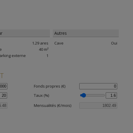
ur
Autres
1.29 ares
Cave
Oui
e
40 m²
arking externe
1
NT
Fonds propres (€)
Taux (%)
Mensualités (€/mois)