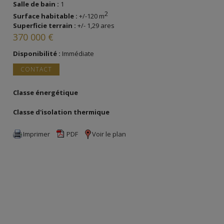
Salle de bain :
1
2
Surface habitable :
+/-120 m
Superficie terrain :
+/- 1,29 ares
370 000 €
Disponibilité :
Immédiate
CONTACT
Classe énergétique
IP
Classe d'isolation thermique
IP
Imprimer
PDF
Voir le plan