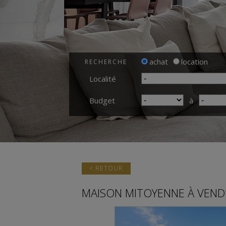
achat
location
RECHERCHE
Localité
Budget
à
< RETOUR
MAISON MITOYENNE
À VEND