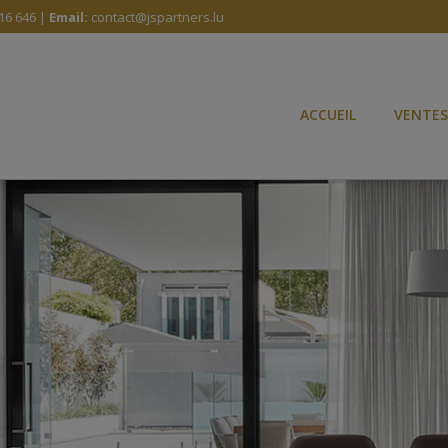
16 646 |
Email:
contact@jspartners.lu
ACCUEIL
VENTES