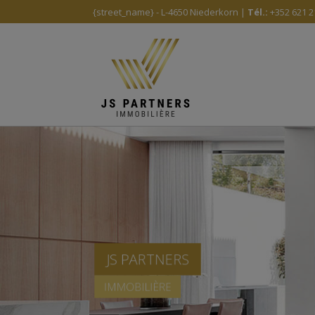
{street_name} - L-4650 Niederkorn |
Tél.:
+352 621 2
JS PARTNERS
IMMOBILIÈRE