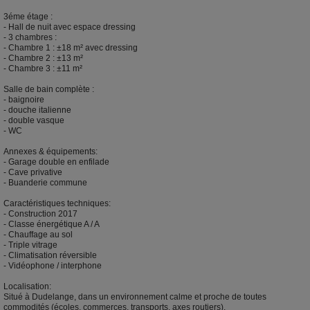
3éme étage :
- Hall de nuit avec espace dressing
- 3 chambres :
- Chambre 1 : ±18 m² avec dressing
- Chambre 2 : ±13 m²
- Chambre 3 : ±11 m²
Salle de bain complète :
- baignoire
- douche italienne
- double vasque
- WC
Annexes & équipements:
- Garage double en enfilade
- Cave privative
- Buanderie commune
Caractéristiques techniques:
- Construction 2017
- Classe énergétique A / A
- Chauffage au sol
- Triple vitrage
- Climatisation réversible
- Vidéophone / interphone
Localisation:
Situé à Dudelange, dans un environnement calme et proche de toutes
commodités (écoles, commerces, transports, axes routiers).